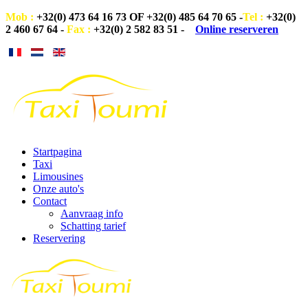
Mob :
+32(0) 473 64 16 73 OF +32
(0)
485 64 70 65 -
Tel :
+32
(0)
2 460 67 64 -
Fax :
+32
(0)
2 582 83 51
-
Online reserveren
Startpagina
Taxi
Limousines
Onze auto's
Contact
Aanvraag info
Schatting tarief
Reservering